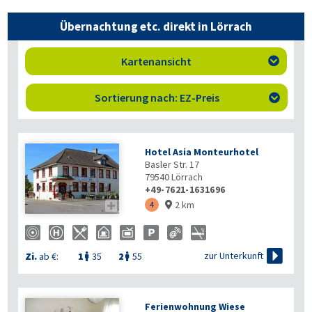
Übernachtung etc. direkt in Lörrach
Kartenansicht

Sortierung nach: EZ-Preis

Hotel Asia Monteurhotel
Basler Str. 17
79540
Lörrach
+49-7621-1631696
2 km

4


zur Unterkunft
Zi.
ab €:
1
35
2
55


Ferienwohnung Wiese