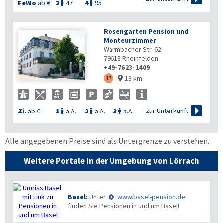
FeWo
ab €:
2
47
4
95


Rosengarten Pension und
Monteurzimmer
Warmbacher Str. 62
79618
Rheinfelden
+49-7623-1409
13 km
17


zur Unterkunft
Zi.
ab €:
1
a.A.
2
a.A.
3
a.A.



Alle angegebenen Preise sind als Untergrenze zu verstehen.
Weitere Portale in der Umgebung von Lörrach
Basel:
Unter
www.basel-pension.de
finden Sie Pensionen in und um Basel!