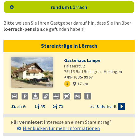
rund um Lörrach

Bitte weisen Sie Ihren Gastgeber darauf hin, dass Sie ihn über
loerrach-pension
.de
gefunden haben!
Stareinträge in Lörrach
Gästehaus Lampe
Falzenstr. 2
79415
Bad Bellingen - Hertingen
+49-7635-9967
17 km

3


zur Unterkunft
Zi.
ab €:
1
35
2
70


Für Vermieter:
Interesse an einem Stareintrag?
Hier klicken für mehr
Informationen