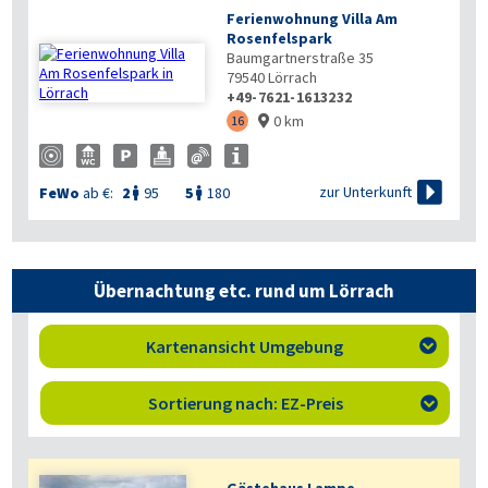
Ferienwohnung Villa Am
Rosenfelspark
Baumgartnerstraße 35
79540
Lörrach
+49-7621-1613232
0 km
16


zur Unterkunft
FeWo
ab €:
2
95
5
180


Übernachtung etc. rund um Lörrach
Kartenansicht Umgebung

Sortierung nach: EZ-Preis
