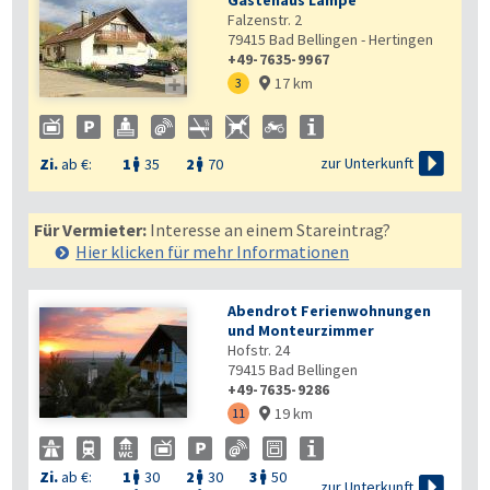
Gästehaus Lampe
Falzenstr. 2
79415
Bad Bellingen - Hertingen
+49-7635-9967
17 km

3


zur Unterkunft
Zi.
ab €:
1
35
2
70


Für Vermieter:
Interesse an einem Stareintrag?
Hier klicken für mehr
Informationen
Abendrot Ferienwohnungen
und Monteurzimmer
Hofstr. 24
79415
Bad Bellingen
+49-7635-9286
19 km
11

Zi.
ab €:
1
30
2
30
3
50




zur Unterkunft