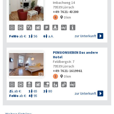
Imbachweg 14
79539
Lörrach
+49-7621-43200
0 km
6


zur Unterkunft
FeWo
ab €:
1
56
6
a.A.


PENSIONSIEBEN Das andere
Hotel
Feldbergstr. 7
79539
Lörrach
+49-7621-1619961

0 km
1

Zi.
ab €:
1
65
2
80



zur Unterkunft
FeWo
ab €:
4
95
