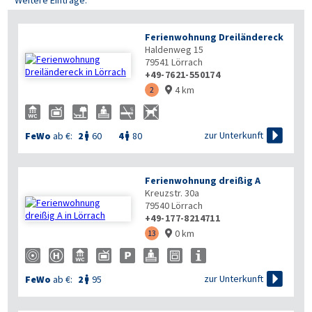
Weitere Einträge:
Ferienwohnung Dreiländereck
Haldenweg 15
79541
Lörrach
+49-7621-550174
4 km
2


zur Unterkunft
FeWo
ab €:
2
60
4
80


Ferienwohnung dreißig A
Kreuzstr. 30a
79540
Lörrach
+49-177-8214711
0 km
13


zur Unterkunft
FeWo
ab €:
2
95
